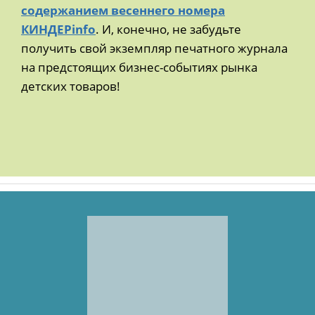
содержанием весеннего номера
КИНДЕРinfo
. И, конечно, не забудьте
получить свой экземпляр печатного журнала
на предстоящих бизнес-событиях рынка
детских товаров!